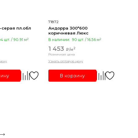
71872
-серая пл.обл
Андорра 300*600
коричневая Люкс
2
2
4 шт. / 90.91 м
В наличии:
90 шт. / 16.56 м
1 453
2
₽/м
Розничная цена
цену
Узнать оптовую цену
зину
В корзину