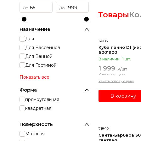
Товары
Ко
Назначение
Для
66118
Для Бассейнов
Куба панно D1 (из 
600*900
Для Ванной
В наличии:
1 шт.
Для Гостиной
1 999
₽/шт
Розничная цена
Показать все
Узнать оптовую цену
Форма
В корзину
прямоугольная
квадратная
Поверхность
71892
Матовая
Санта-Барбара 30
светлая