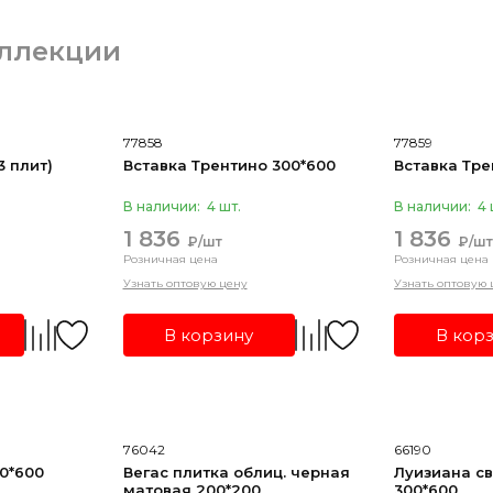
ллекции
77858
77859
3 плит)
Вставка Трентино 300*600
Вставка Тре
В наличии:
4 шт.
В наличии:
4 
1 836
1 836
₽/шт
₽/шт
Розничная цена
Розничная цена
Узнать оптовую цену
Узнать оптовую 
В корзину
В кор
76042
66190
0*600
Вегас плитка облиц. черная
Луизиана св
матовая 200*200
300*600