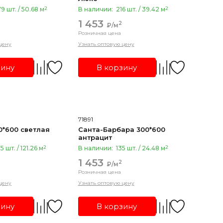
2
2
9 шт. / 50.68 м
В наличии:
216 шт. / 39.42 м
1 453
2
₽/м
Розничная цена
цену
Узнать оптовую цену
зину
В корзину
71891
0*600 светлая
Санта-Барбара 300*600
антрацит
2
2
5 шт. / 121.26 м
В наличии:
135 шт. / 24.48 м
1 453
2
₽/м
Розничная цена
цену
Узнать оптовую цену
зину
В корзину