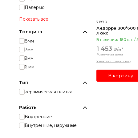
Палермо
Показать все
71870
Андорра 300*600 
Толщина
Люкс
В наличии:
180 шт. / 
8мм
1 453
2
7мм
₽/м
Розничная цена
9мм
Узнать оптовую цену
6 мм
В корзину
Тип
керамическая плитка
Работы
Внутренние
Внутренние, наружные