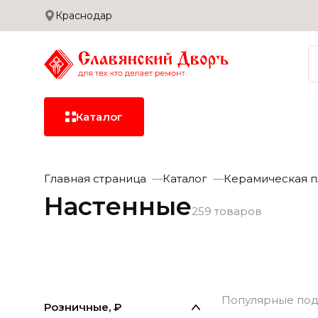
Краснодар
Сотрудничество
Дилерам
Застройщикам
Доставка и оплата
Каталог
Керамическая
Главная страница
Каталог
Керамическая п
плитка
Настенные
259 товаров
Керамогранит
Сантехника
Керамическая
Кера
плитка
Популярные под
Розничные, ₽
Сухие смеси