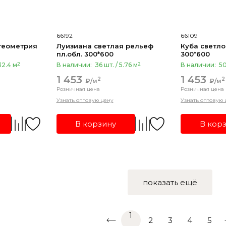
66192
66109
геометрия
Луизиана светлая рельеф
Куба светло
пл.обл. 300*600
300*600
2
2
32.4 м
В наличии:
36 шт. / 5.76 м
В наличии:
50
1 453
1 453
2
2
₽/м
₽/м
Розничная цена
Розничная цена
Узнать оптовую цену
Узнать оптовую 
В корзину
В кор
показать ещё
1
2
3
4
5