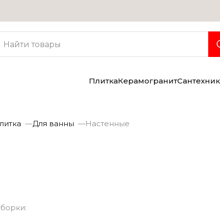
Услуги
Консультация дизайнера
Бесплатная доставка
Грузчики
Плитка
Керамогранит
Сантехник
литка
Для ванны
Настенные
могранит
Сантехника
борки: