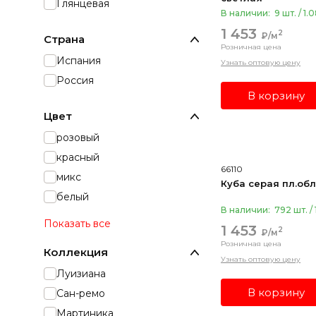
Глянцевая
В наличии:
9 шт. / 1.
1 453
2
₽/м
Страна
Розничная цена
Испания
Узнать оптовую цену
Россия
В корзину
Цвет
розовый
красный
66110
микс
Куба серая пл.обл
белый
В наличии:
792 шт. / 
Показать все
1 453
2
₽/м
Розничная цена
Коллекция
Узнать оптовую цену
Луизиана
В корзину
Сан-ремо
Мартиника