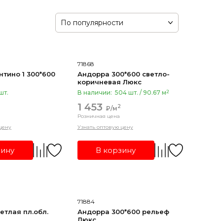
По популярности
71868
нтино 1 300*600
Андорра 300*600 светло-
коричневая Люкс
2
шт.
В наличии:
504 шт. / 90.67 м
1 453
2
₽/м
Розничная цена
цену
Узнать оптовую цену
зину
В корзину
71884
етлая пл.обл.
Андорра 300*600 рельеф
Люкс