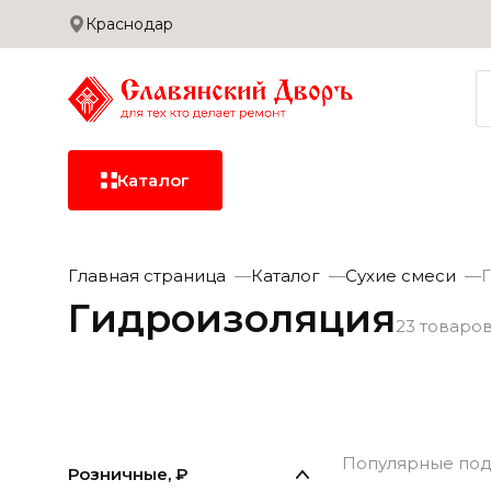
Краснодар
Сотрудничество
Дилерам
Застройщикам
Доставка и оплата
Каталог
Керамическая
Главная страница
Каталог
Сухие смеси
плитка
Гидроизоляция
23 товаро
Керамогранит
Сантехника
Керамическая
Кера
плитка
Популярные под
Розничные, ₽
Сухие смеси