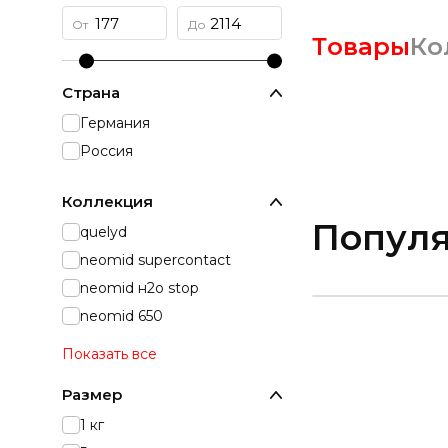
Товары
Ко
Страна
Германия
Россия
Коллекция
Попул
quelyd
neomid supercontact
neomid н2о stop
neomid 650
Показать все
Размер
1 кг