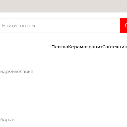
Услуги
Консультация дизайнера
Бесплатная доставка
Грузчики
Плитка
Керамогранит
Сантехник
Гидроизоляция
в
могранит
Сантехника
борки: