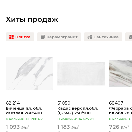
Хиты продаж
Плитка
Керамогранит
Сантехника
62 214
51050
68407
Виченца пл. обл.
Кадис верх пл.обл.
Феррара с
светлая 280*400
(1,25м2) 250*500
пл.обл.28
В наличии:
110.208 м2
В наличии:
114.625 м2
В наличии:
6
1 093
1 183
726
2
2
2
₽/м
₽/м
₽/м