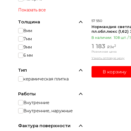
Показать все
57 550
Толщина
Нормандия светлая рел
8мм
п
В наличии:
108 шт. / 
7мм
1 183
2
9мм
₽/м
Розничная цена
6 мм
Узнать оптовую цену
Тип
В корзину
керамическая плитка
Работы
Внутренние
Внутренние, наружные
Фактура поверхности