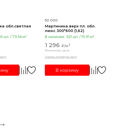
50 000
ка обл.светлая
Мартиника верх пл. обл.
люкс 300*600 (1,62)
2
2
5 шт. / 73.56 м
В наличии:
621 шт. / 111.91 м
1 296
2
₽/м
Розничная цена
цену
Узнать оптовую цену
зину
В корзину