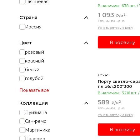
Глянцевая
В наличии:
638 шт. /
1 093
2
₽/м
Страна
Розничная цена
Россия
Узнать оптовую цену
В корзину
Цвет
розовый
красный
белый
68745
голубой
Порту светло-сер
пл.обл.200*300
Показать все
В наличии:
3216 шт. /
589
2
Коллекция
₽/м
Розничная цена
Луизиана
Узнать оптовую цену
Сан-ремо
В корзину
Мартиника
Палермо