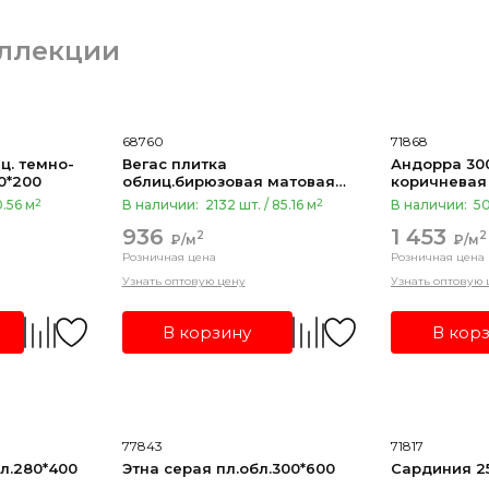
ллекции
68760
71868
ц. темно-
Вегас плитка
Андорра 300
0*200
облиц.бирюзовая матовая
коричневая
200*200
2
2
0.56 м
В наличии:
2132 шт. / 85.16 м
В наличии:
50
936
1 453
2
2
₽/м
₽/м
Розничная цена
Розничная цена
Узнать оптовую цену
Узнать оптовую 
В корзину
В кор
77843
71817
л.280*400
Этна серая пл.обл.300*600
Сардиния 25