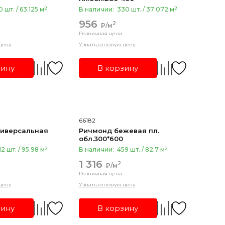
2
2
0 шт. / 63.125 м
В наличии:
330 шт. / 37.072 м
956
2
₽/м
Розничная цена
цену
Узнать оптовую цену
зину
В корзину
66182
 12*365 универсальная
Ричмонд бежевая пл.
обл.300*600
2
2
12 шт. / 95.98 м
В наличии:
459 шт. / 82.7 м
1 316
2
₽/м
Розничная цена
цену
Узнать оптовую цену
зину
В корзину