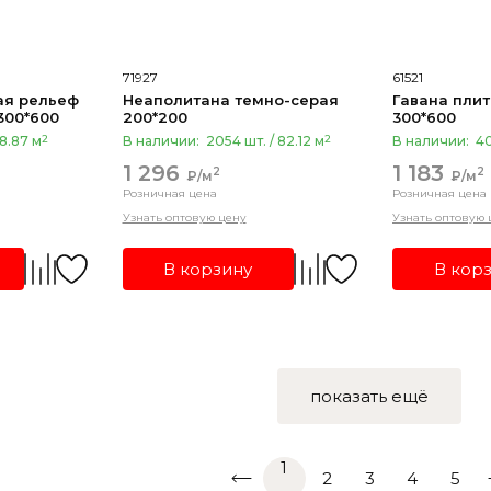
71927
61521
ьеф
Неаполитана темно-серая
Гавана плит
л.обл.люкс (1,62) 300*600
200*200
300*600
2
2
18.87 м
В наличии:
2054 шт. / 82.12 м
В наличии:
40
1 296
1 183
2
2
₽/м
₽/м
Розничная цена
Розничная цена
Узнать оптовую цену
Узнать оптовую 
В корзину
В кор
показать ещё
1
2
3
4
5