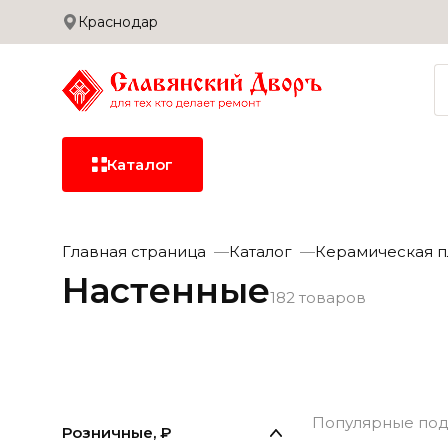
Краснодар
Сотрудничество
Дилерам
Застройщикам
Доставка и оплата
Каталог
Керамическая
Главная страница
Каталог
Керамическая п
плитка
Настенные
182 товаров
Керамогранит
Сантехника
Керамическая
Кера
плитка
Популярные под
Розничные, ₽
Сухие смеси