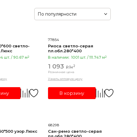
По популярности
77854
*600 светло-
Риоса светло-серая
 Люкс
пл.обл.280*400
2
2
4 шт. / 90.67 м
В наличии:
1001 шт. / 111.747 м
1 093
2
₽/м
Розничная цена
цену
Узнать оптовую цену
зину
В корзину
68298
0*500 узор Люкс
Сан-ремо светло-серая
пл.обл.280*400