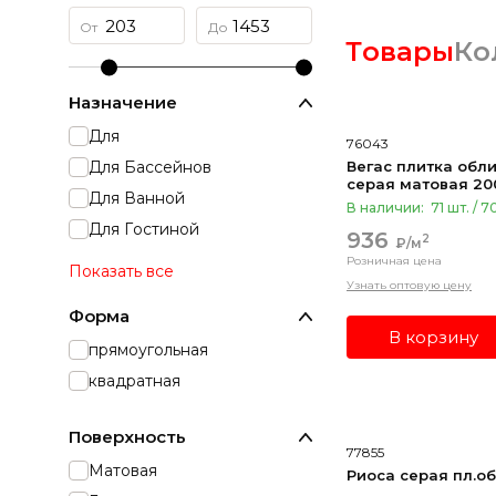
Товары
Ко
Назначение
Для
76043
Для Бассейнов
Вегас плитка обли
серая матовая 20
Для Ванной
В наличии:
71 шт. / 7
Для Гостиной
936
2
₽/м
Розничная цена
Показать все
Узнать оптовую цену
Форма
В корзину
прямоугольная
квадратная
Поверхность
77855
Матовая
Риоса серая пл.об