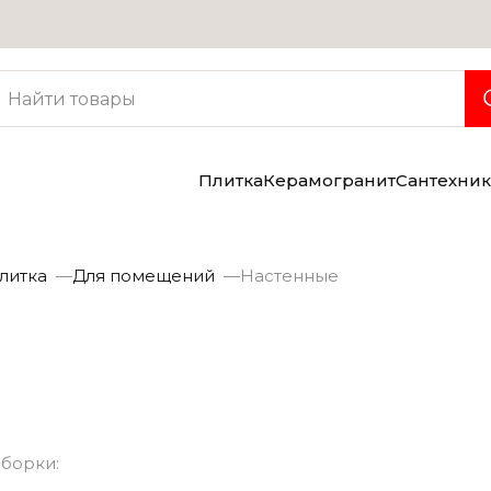
Услуги
Консультация дизайнера
Бесплатная доставка
Грузчики
Плитка
Керамогранит
Сантехник
литка
Для помещений
Настенные
могранит
Сантехника
борки: