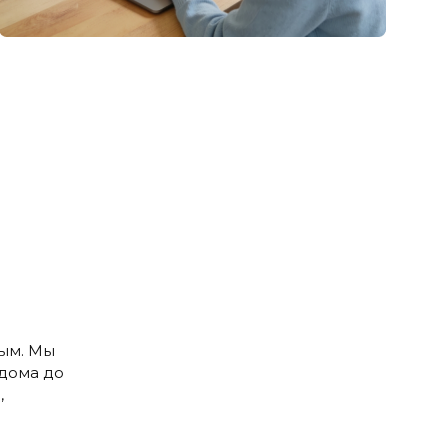
ым. Мы
дома до
,