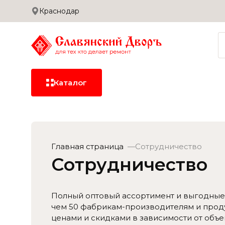
Краснодар
Сотрудничество
Дилерам
Застройщикам
Доставка и оплата
Каталог
Керамическая
плитка
Главная страница
Сотрудничество
Керамогранит
Сотрудничество
Сантехника
Полный оптовый ассортимент и выгодные у
чем 50 фабрикам-производителям и проду
ценами и скидками в зависимости от объе
Сухие смеси