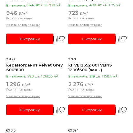
731562
2
2
В наличии:
624 шт. / 126.739 м
В наличии:
490 шт. / 61.625 м
розовый
946
723
2
2
₽/м
₽/м
сиреневый
Розничная цена
Розничная цена
красный
Узнать оптовую цену
Узнать оптовую цену
белый
В корзину
В корзину
Показать все
Коллекция
73139
77121
Керамогранит Velvet Grey
КГ VE12652 001 VEINS
Gatsby
600*600
1200*600 (вены)
enerdgy ng02 неполир
2
2
В наличии:
728 шт. / 261.36 м
В наличии:
219 шт. / 158.4 м
1 296
2 276
Andrea
2
2
₽/м
₽/м
Розничная цена
Розничная цена
Oriental
Узнать оптовую цену
Узнать оптовую цену
Показать все
В корзину
В корзину
Толщина
8мм
60 610
60 694