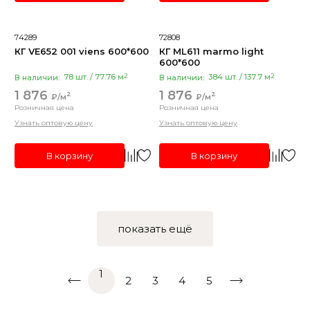
Дизайн
74289
72808
рельефная
КГ VE652 001 viens 600*600
КГ ML611 marmo light
600*600
фотопечать
2
2
В наличии:
78 шт. / 77.76 м
В наличии:
384 шт. / 137.7 м
структурная
1 876
1 876
2
2
₽/м
₽/м
камень
Розничная цена
Розничная цена
Узнать оптовую цену
Узнать оптовую цену
Показать все
В корзину
В корзину
Материал корпуса
кварцевый песок
показать ещё
1
2
3
4
5