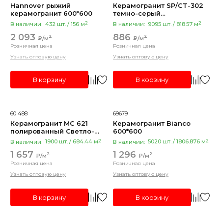
Hannover рыжий
Керамогранит SP/CT-302
12мм
керамогранит 600*600
темно-серый
7мм
калиброванный
2
2
В наличии:
432 шт. / 156 м
В наличии:
9095 шт. / 818.57 м
300*300*7,5
9,5
2 093
886
2
2
₽/м
₽/м
Розничная цена
Розничная цена
Показать все
Узнать оптовую цену
Узнать оптовую цену
Тип
В корзину
В корзину
керамогранит
керамогранит
60 488
69679
керамогрант
Керамогранит MC 621
Керамогранит Bianco
полированный Светло-
600*600
крамогранит
серый 600*600
2
2
В наличии:
1900 шт. / 684.44 м
В наличии:
5020 шт. / 1806.876 м
1 657
1 296
2
2
₽/м
₽/м
Работы
Розничная цена
Розничная цена
Узнать оптовую цену
Узнать оптовую цену
Внутренние
Внутренние, наружные
В корзину
В корзину