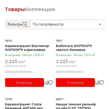
квадратный
Товары
Коллекции
прямоугольная
квадратная
Фильтры
По популярности
Поверхность
78170
78171
Матовая
Керамогранит Балтимор
Baltimore 600*600*9
600*600*9 коричневая
светло-бежевая
2
2
В наличии:
256 шт. / 91.8 м
В наличии:
140 шт. / 50.4 м
Страна
2 223
2 223
2
2
₽/м
₽/м
Белоруссия
Розничная цена
Розничная цена
Узнать оптовую цену
Узнать оптовую цену
Индия
Иран
В корзину
В корзину
Испания
Показать все
73178
56977
Керамогранит Costa
Ницца темная рельеф
Цвет
бежевый 450*450 арт
пл.обл.(1,25) 250*500