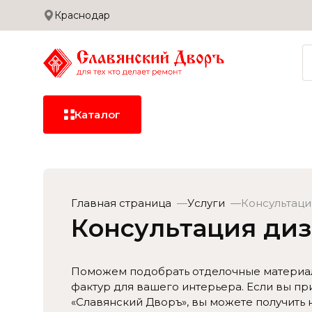
Краснодар
Сотрудничество
Дилерам
Застройщикам
Доставка и оплата
Каталог
Керамическая
плитка
Главная страница
Услуги
Консультаци
Керамогранит
Консультация ди
Сантехника
Поможем подобрать отделочные материал
фактур для вашего интерьера. Если вы п
«Славянский Дворъ», вы можете получить
Сухие смеси