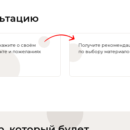
льтацию
кажите о своём
Получите рекоменда
кте и пожеланиях
по выбору материало
р, который будет