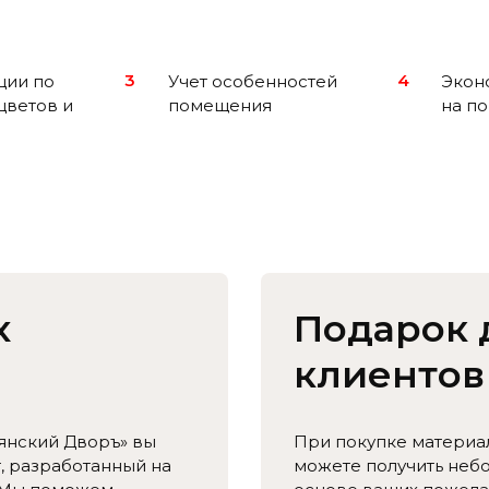
3
4
ции по
Учет особенностей
Экон
цветов и
помещения
на п
х
Подарок 
клиентов
янский Дворъ» вы
При покупке материа
, разработанный на
можете получить неб