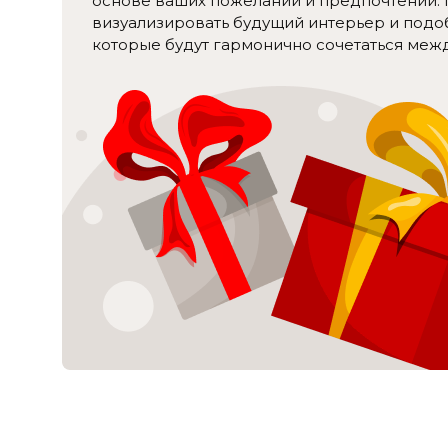
основе ваших пожеланий и предпочтений
визуализировать будущий интерьер и подо
которые будут гармонично сочетаться межд