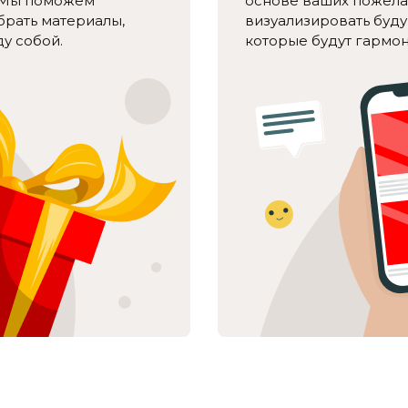
. Мы поможем
основе ваших пожела
брать материалы,
визуализировать буд
у собой.
которые будут гармон