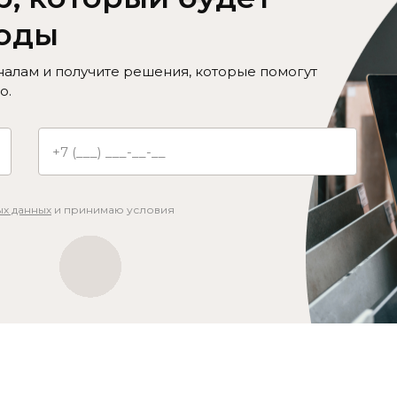
годы
алам и получите решения, которые помогут
о.
х данных
и принимаю условия