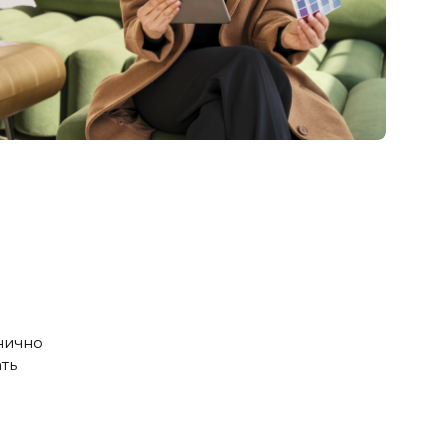
нично
ть