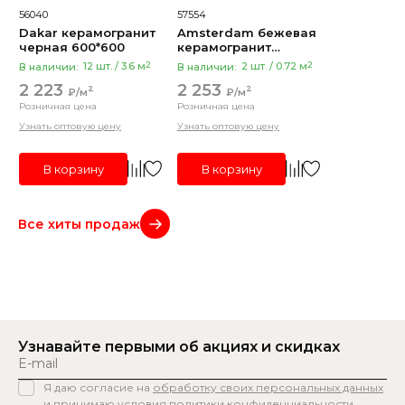
56040
57554
Dakar керамогранит
Amsterdam бежевая
черная 600*600
керамогранит
600*1200
2
2
В наличии:
12 шт. / 3.6 м
В наличии:
2 шт. / 0.72 м
2 223
2 253
2
2
₽/м
₽/м
Розничная цена
Розничная цена
Узнать оптовую цену
Узнать оптовую цену
В корзину
В корзину
Все хиты продаж
Узнавайте первыми
об акциях и скидках
Я даю согласие на
обработку своих персональных данных
и принимаю условия
политики конфиденциальности