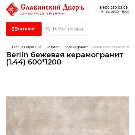
8 800 250 02 08
Пн-Вс: 09:00 - 18:00
Каталог
Найти товары
Главная страница
Каталог
Керамогранит
Berlin бежевая керамогран
Керамическая плитка
Berlin бежевая керамогранит
(1.44) 600*1200
Керамогранит
Хит продаж
-20%
Сантехника
Сухие смеси