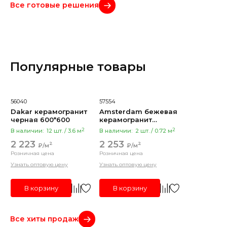
Все готовые решения
Популярные товары
56040
57554
Dakar керамогранит
Amsterdam бежевая
черная 600*600
керамогранит
600*1200
2
2
В наличии:
12 шт. / 3.6 м
В наличии:
2 шт. / 0.72 м
2 223
2 253
2
2
₽/м
₽/м
Розничная цена
Розничная цена
Узнать оптовую цену
Узнать оптовую цену
В корзину
В корзину
Все хиты продаж