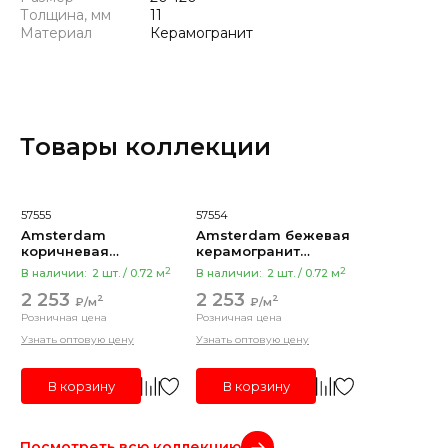
Толщина, мм
11
Материал
Керамогранит
Товары коллекции
57555
57554
Amsterdam
Amsterdam бежевая
коричневая
керамогранит
керамогранит
600*1200
2
2
В наличии:
2 шт. / 0.72 м
В наличии:
2 шт. / 0.72 м
600*1200
2 253
2 253
2
2
₽/м
₽/м
Розничная цена
Розничная цена
Узнать оптовую цену
Узнать оптовую цену
В корзину
В корзину
Посмотреть всю коллекцию