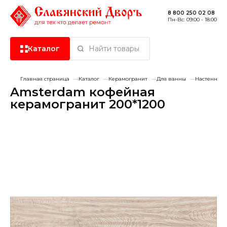
8 800 250 02 08
Пн-Вс: 09:00 - 18:00
Каталог
Найти товары
Главная страница
Каталог
Керамогранит
Для ванны
Настенные
Керамическая плитка
Amsterdam кофейная
керамогранит 200*1200
Керамогранит
Хит продаж
-20%
Сантехника
Сухие смеси