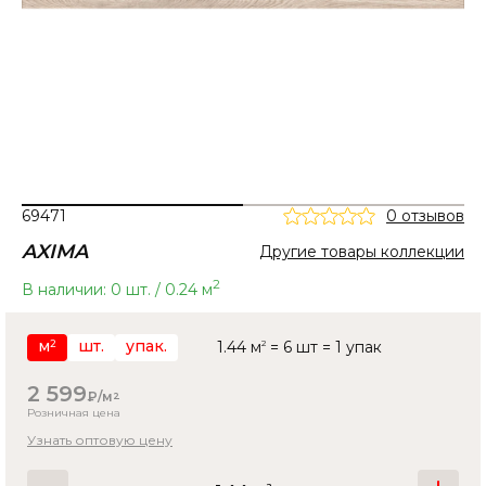
69471
0 отзывов
AXIMA
Другие товары коллекции
2
В наличии: 0 шт. / 0.24 м
м
шт.
упак.
1.44 м
2
= 6 шт = 1 упак
2
2 599
₽/м
2
Розничная цена
Узнать оптовую цену
2