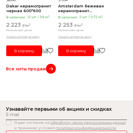
Dakar керамогранит
Amsterdam бежевая
черная 600*600
керамогранит
600*1200
2
2
В наличии:
12 шт. / 3.6 м
В наличии:
2 шт. / 0.72 м
2 223
2 253
2
2
₽/м
₽/м
Розничная цена
Розничная цена
Узнать оптовую цену
Узнать оптовую цену
В корзину
В корзину
Все хиты продаж
Узнавайте первыми
об акциях и скидках
Я даю согласие на
обработку своих персональных данных
и принимаю условия
политики конфиденциальности