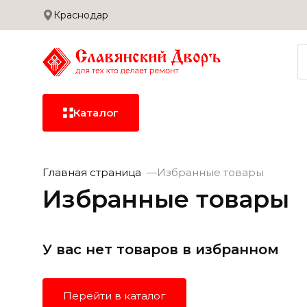
Краснодар
Сотрудничество
Дилерам
Застройщикам
Доставка и оплата
Каталог
Керамическая
Главная страница
Избранные товары
плитка
Избранные товары
Керамогранит
У вас нет товаров в избранном
Сантехника
Перейти в каталог
Сухие смеси