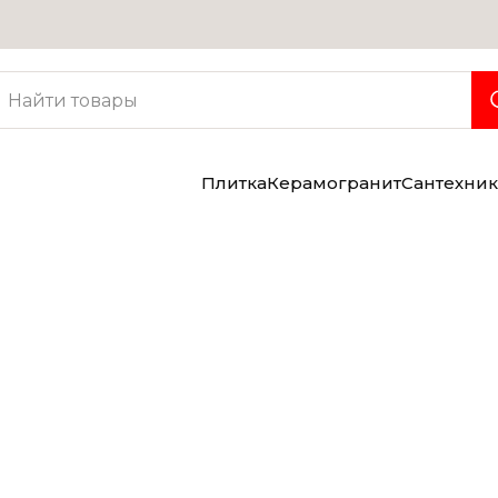
Услуги
Консультация дизайнера
Бесплатная доставка
Грузчики
Плитка
Керамогранит
Сантехник